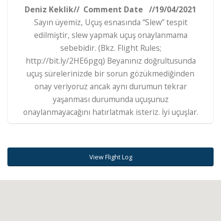
Deniz Keklik// Comment Date //19/04/2021
Sayın üyemiz, Uçuş esnasında “Slew” tespit
edilmiştir, slew yapmak uçuş onaylanmama
sebebidir. (Bkz. Flight Rules;
http://bit.ly/2HE6pgq) Beyanınız doğrultusunda
uçuş sürelerinizde bir sorun gözükmediğinden
onay veriyoruz ancak aynı durumun tekrar
yaşanması durumunda uçuşunuz
onaylanmayacağını hatırlatmak isteriz. İyi uçuşlar.
View Flight Log